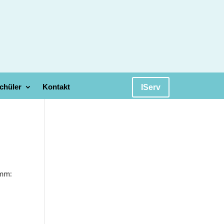
chüler
Kontakt
IServ
amm:
n